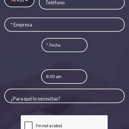
+
8:00 am